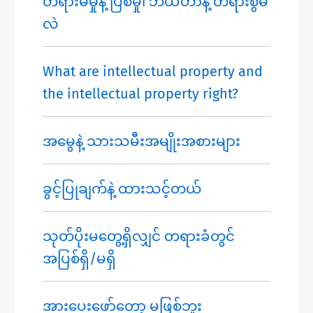
တရားမမှုနဲ့ ပြစ်မှု၊ ဘယ်ဟာနဲ့ တရားစွဲမ
လဲ
What are intellectual property and
the intellectual property right?
အမွေနဲ့ သားသမီးအမျိုးအစားများ
ခွင့်ပြုချက်နဲ့ ထားသင့်တယ်
သုတ်ပိုးမတွေ့ရှိလျှင် တရားခံတွင်
အပြစ်ရှိ/မရှိ
အားပေးဖော်တော့ မဖြစ်ဘူး