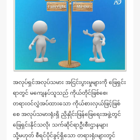
အလုပ်ရှင်အလုပ်သမား အငြင်းပွားမှုများကို ဖြေရှင်း
ရာတွင် မကျေနပ်သူသည် ကိုယ်တိုင်ဖြစ်စေ၊
တရားဝင်လွှဲအပ်ထားသော ကိုယ်စားလှယ်ဖြင့်ဖြစ်
စေ အလုပ်သမားရုံးရှိ ညှိနှိုင်းဖြန်ဖြေရေးအဖွဲ့တွင်
ဖြေရှင်းနိုင်သလို၊ သက်ဆိုင်ရာဦးစီးဌာနများ
သို့မဟုတ် စီရင်ပိုင်ခွင့်ရှိသော တရားရုံးများတွင်