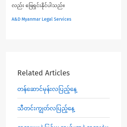
လည်း ဖြေရှင်းနိုင်ပါသည်။
A&D Myanmar Legal Services
Related Articles
တန်ဆောင်မုန်းလပြည့်နေ့
သီတင်းကျွတ်လပြည့်နေ့